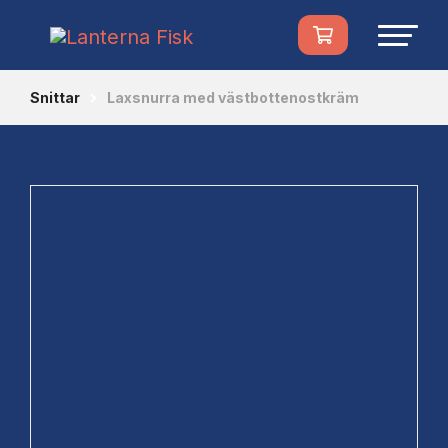
Snittar
Laxsnurra med västbottenostkräm